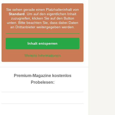
Sie sehen gerade einen Platzhalterinhalt von
Standard
. Um auf den eigentlichen Inhalt
zuzugreifen, klicken Sie auf den Button
unten. Bitte beachten Sie, dass dabei Daten
an Drittanbieter weitergegeben werden.
Inhalt entsperren
Weitere Informationen
Premium-Magazine kostenlos
Probelesen:
..
..