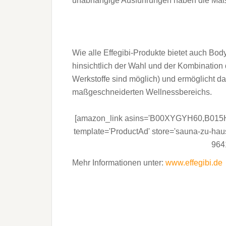
unabhängige Ausführungen haben die Ma
Wie alle Effegibi-Produkte bietet auch Bod
hinsichtlich der Wahl und der Kombination 
Werkstoffe sind möglich) und ermöglicht da
maßgeschneiderten Wellnessbereichs.
[amazon_link asins='B00XYGYH60,B
template='ProductAd' store='sauna-zu-hau
964
Mehr Informationen unter:
www.effegibi.de