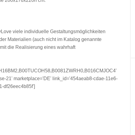
ße 200x176x220h cm.
yLove viele individuelle Gestaltungsmöglichkeiten
der Materialien (auch nicht im Katalog genannte
mit die Realisierung eines wahrhaft
015H16BM2,B00TUCOH58,B0081ZWRH0,B016CMJOC4'
se-21' marketplace='DE' link_id='454aeab8-cdae-11e6-
1-df26eec4b85f']