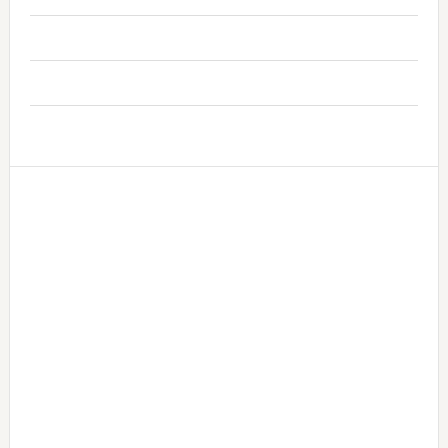
..
..