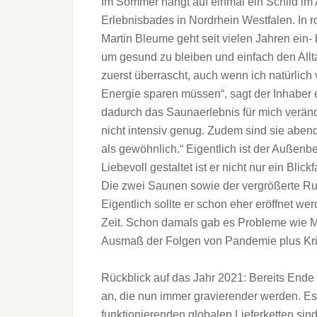
Im Sommer hängt auf einmal ein Schild im
Erlebnisbades in Nordrhein Westfalen. In r
Martin Bleume geht seit vielen Jahren ein-
um gesund zu bleiben und einfach den Allt
zuerst überrascht, auch wenn ich natürlich
Energie sparen müssen“, sagt der Inhaber 
dadurch das Saunaerlebnis für mich veränd
nicht intensiv genug. Zudem sind sie aben
als gewöhnlich.“ Eigentlich ist der Außenb
Liebevoll gestaltet ist er nicht nur ein Blic
Die zwei Saunen sowie der vergrößerte Ruh
Eigentlich sollte er schon eher eröffnet w
Zeit. Schon damals gab es Probleme wie Ma
Ausmaß der Folgen von Pandemie plus Krie
Rückblick auf das Jahr 2021: Bereits Ende
an, die nun immer gravierender werden. Es 
funktionierenden globalen Lieferketten sind