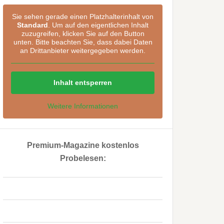
Sie sehen gerade einen Platzhalterinhalt von
Standard
. Um auf den eigentlichen Inhalt
zuzugreifen, klicken Sie auf den Button
unten. Bitte beachten Sie, dass dabei Daten
an Drittanbieter weitergegeben werden.
Inhalt entsperren
Weitere Informationen
Premium-Magazine kostenlos
Probelesen:
..
..