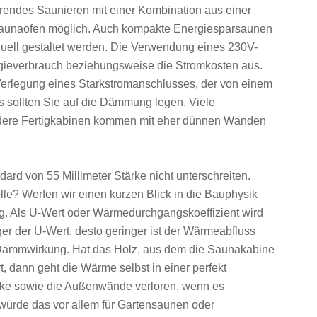
endes Saunieren mit einer Kombination aus einer
unaofen möglich. Auch kompakte Energiesparsaunen
ell gestaltet werden. Die Verwendung eines 230V-
rgieverbrauch beziehungsweise die Stromkosten aus.
Verlegung eines Starkstromanschlusses, der von einem
s sollten Sie auf die Dämmung legen. Viele
ere Fertigkabinen kommen mit eher dünnen Wänden
rd von 55 Millimeter Stärke nicht unterschreiten.
le? Werfen wir einen kurzen Blick in die Bauphysik
. Als U-Wert oder Wärmedurchgangskoeffizient wird
r der U-Wert, desto geringer ist der Wärmeabfluss
ie Dämmwirkung. Hat das Holz, aus dem die Saunakabine
 dann geht die Wärme selbst in einer perfekt
cke sowie die Außenwände verloren, wenn es
 würde das vor allem für Gartensaunen oder