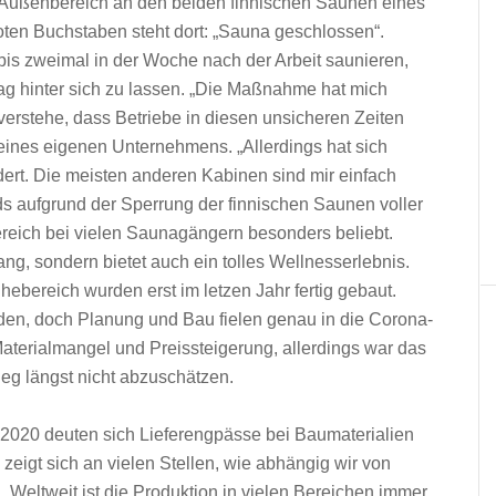
 Außenbereich an den beiden finnischen Saunen eines
oten Buchstaben steht dort: „Sauna geschlossen“.
 bis zweimal in der Woche nach der Arbeit saunieren,
ag hinter sich zu lassen. „Die Maßnahme hat mich
 verstehe, dass Betriebe in diesen unsicheren Zeiten
eines eigenen Unternehmens. „Allerdings hat sich
ert. Die meisten anderen Kabinen sind mir einfach
ds aufgrund der Sperrung der finnischen Saunen voller
ereich bei vielen Saunagängern besonders beliebt.
kfang, sondern bietet auch ein tolles Wellnesserlebnis.
ebereich wurden erst im letzen Jahr fertig gebaut.
erden, doch Planung und Bau fielen genau in die Corona-
terialmangel und Preissteigerung, allerdings war das
g längst nicht abzuschätzen.
 2020 deuten sich Lieferengpässe bei Baumaterialien
zeigt sich an vielen Stellen, wie abhängig wir von
. Weltweit ist die Produktion in vielen Bereichen immer