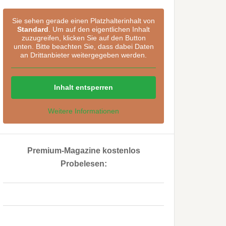
Sie sehen gerade einen Platzhalterinhalt von
Standard
. Um auf den eigentlichen Inhalt
zuzugreifen, klicken Sie auf den Button
unten. Bitte beachten Sie, dass dabei Daten
an Drittanbieter weitergegeben werden.
Inhalt entsperren
Weitere Informationen
Premium-Magazine kostenlos
Probelesen:
..
..