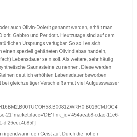
oder auch Olivin-Dolerit genannt werden, erhält man
Diorit, Gabbro und Peridotit. Heutzutage sind auf dem
atürlichen Ursprungs verfügbar. So soll es sich
um einen speziell gehärteten Olivindiabas handeln,
fach) Lebensdauer sein soll. Als weitere, sehr häufig
lsynthetische Saunasteine zu nennen. Diese werden
 Steinen deutlich erhöhten Lebensdauer beworben.
 bei gleichzeitiger Verschleißarmut viel Aufgusswasser
015H16BM2,B00TUCOH58,B0081ZWRH0,B016CMJOC4'
se-21' marketplace='DE' link_id='454aeab8-cdae-11e6-
1-df26eec4b85f']
n irgendwann den Geist auf. Durch die hohen