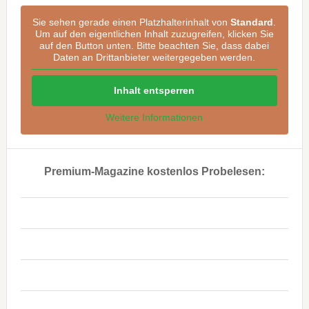
Sie sehen gerade einen Platzhalterinhalt von
Standard
.
Um auf den eigentlichen Inhalt zuzugreifen, klicken Sie
auf den Button unten. Bitte beachten Sie, dass dabei
Daten an Drittanbieter weitergegeben werden.
Inhalt entsperren
Weitere Informationen
Premium-Magazine kostenlos Probelesen:
..
..
..