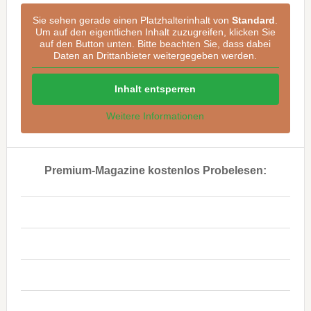
Sie sehen gerade einen Platzhalterinhalt von
Standard
.
Um auf den eigentlichen Inhalt zuzugreifen, klicken Sie
auf den Button unten. Bitte beachten Sie, dass dabei
Daten an Drittanbieter weitergegeben werden.
Inhalt entsperren
Weitere Informationen
Premium-Magazine kostenlos Probelesen:
..
..
..