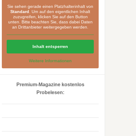
Sie sehen gerade einen Platzhalterinhalt von
Standard
. Um auf den eigentlichen Inhalt
zuzugreifen, klicken Sie auf den Button
unten. Bitte beachten Sie, dass dabei Daten
an Drittanbieter weitergegeben werden.
Inhalt entsperren
Weitere Informationen
Premium-Magazine kostenlos
Probelesen:
..
..