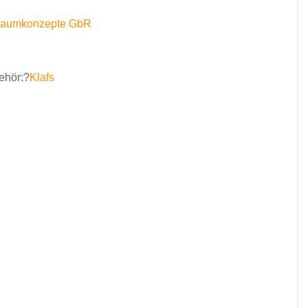
 Raumkonzepte GbR
ehör:?
Klafs