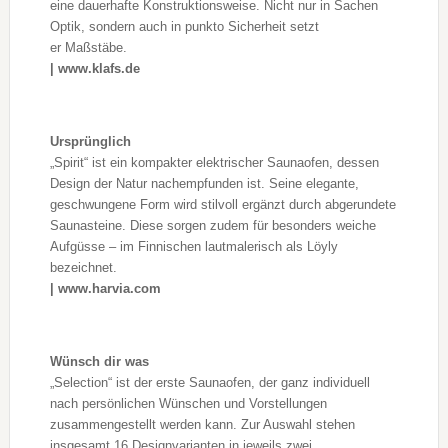
eine dauerhafte Konstruktionsweise. Nicht nur in Sachen
Optik, sondern auch in punkto Sicherheit setzt
er Maßstäbe.
| www.klafs.de
Ursprünglich
„Spirit“ ist ein kompakter elektrischer Saunaofen, dessen
Design der Natur nachempfunden ist. Seine elegante,
geschwungene Form wird stilvoll ergänzt durch abgerundete
Saunasteine. Diese sorgen zudem für besonders weiche
Aufgüsse – im Finnischen lautmalerisch als Löyly
bezeichnet.
| www.harvia.com
Wünsch dir was
„Selection“ ist der erste Saunaofen, der ganz individuell
nach persönlichen Wünschen und Vorstellungen
zusammengestellt werden kann. Zur Auswahl stehen
insgesamt 16 Designvarianten in jeweils zwei