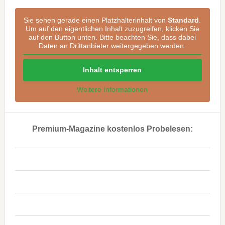
Sie sehen gerade einen Platzhalterinhalt von
Standard
.
Um auf den eigentlichen Inhalt zuzugreifen, klicken Sie
auf den Button unten. Bitte beachten Sie, dass dabei
Daten an Drittanbieter weitergegeben werden.
Inhalt entsperren
Weitere Informationen
Premium-Magazine kostenlos Probelesen:
..
..
..