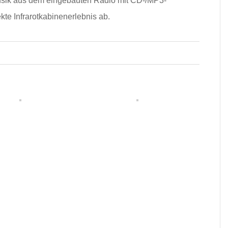
sik aus dem eingebauten Radio mit CD-/MP3-
te Infrarotkabinenerlebnis ab.