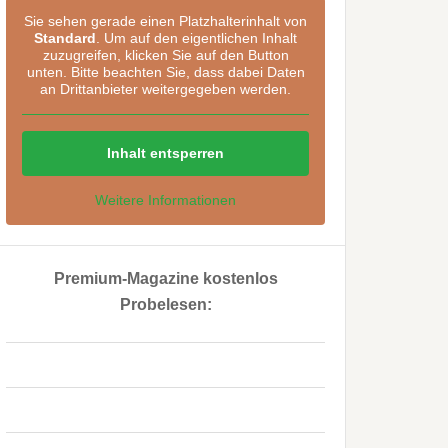
Sie sehen gerade einen Platzhalterinhalt von
Standard
. Um auf den eigentlichen Inhalt
zuzugreifen, klicken Sie auf den Button
unten. Bitte beachten Sie, dass dabei Daten
an Drittanbieter weitergegeben werden.
Inhalt entsperren
Weitere Informationen
Premium-Magazine kostenlos
Probelesen:
..
..