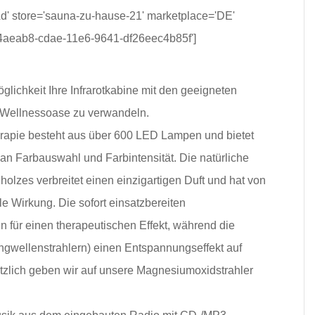
d' store='sauna-zu-hause-21' marketplace='DE'
54aeab8-cdae-11e6-9641-df26eec4b85f']
glichkeit Ihre Infrarotkabine mit den geeigneten
e Wellnessoase zu verwandeln.
erapie besteht aus über 600 LED Lampen und bietet
an Farbauswahl und Farbintensität. Die natürliche
olzes verbreitet einen einzigartigen Duft und hat von
le Wirkung. Die sofort einsatzbereiten
n für einen therapeutischen Effekt, während die
gwellenstrahlern) einen Entspannungseffekt auf
zlich geben wir auf unsere Magnesiumoxidstrahler