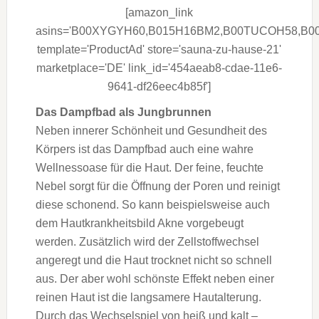
[amazon_link
asins='B00XYGYH60,B015H16BM2,B00TUCOH58,B
template='ProductAd' store='sauna-zu-hause-21'
marketplace='DE' link_id='454aeab8-cdae-11e6-
9641-df26eec4b85f']
Das Dampfbad als Jungbrunnen
Neben innerer Schönheit und Gesundheit des
Körpers ist das Dampfbad auch eine wahre
Wellnessoase für die Haut. Der feine, feuchte
Nebel sorgt für die Öffnung der Poren und reinigt
diese schonend. So kann beispielsweise auch
dem Hautkrankheitsbild Akne vorgebeugt
werden. Zusätzlich wird der Zellstoffwechsel
angeregt und die Haut trocknet nicht so schnell
aus. Der aber wohl schönste Effekt neben einer
reinen Haut ist die langsamere Hautalterung.
Durch das Wechselspiel von heiß und kalt –