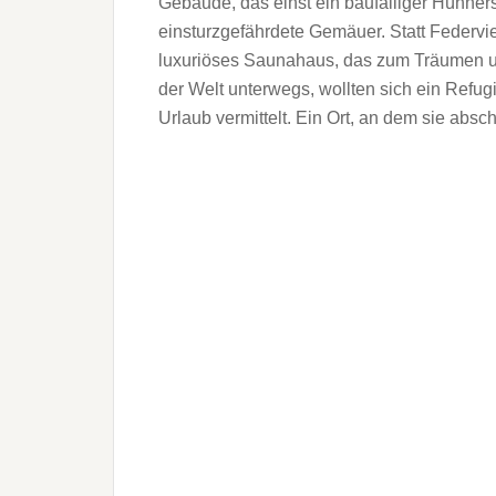
Gebäude, das einst ein baufälliger Hühners
einsturzgefährdete Gemäuer. Statt Federv
luxuriöses Saunahaus, das zum Träumen und
der Welt unterwegs, wollten sich ein Refu
Urlaub vermittelt. Ein Ort, an dem sie absc