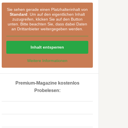
Sie sehen gerade einen Platzhalterinhalt von
Standard
. Um auf den eigentlichen Inhalt
zuzugreifen, klicken Sie auf den Button
unten. Bitte beachten Sie, dass dabei Daten
an Drittanbieter weitergegeben werden.
Inhalt entsperren
Weitere Informationen
Premium-Magazine kostenlos
Probelesen:
..
..