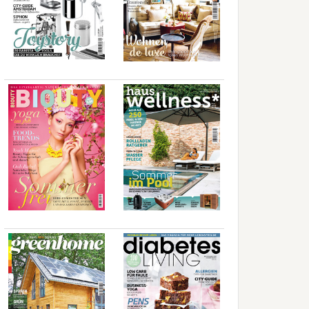
..
..
..