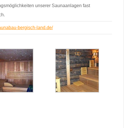
ngsmöglichkeiten unserer Saunaanlagen fast
ch.
aunabau-bergisch-land.de/