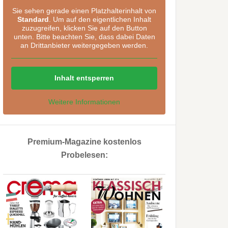
Sie sehen gerade einen Platzhalterinhalt von
Standard
. Um auf den eigentlichen Inhalt
zuzugreifen, klicken Sie auf den Button
unten. Bitte beachten Sie, dass dabei Daten
an Drittanbieter weitergegeben werden.
Inhalt entsperren
Weitere Informationen
Premium-Magazine kostenlos
Probelesen: