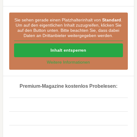
Sie sehen gerade einen Platzhalterinhalt von
Standard
.
Um auf den eigentlichen Inhalt zuzugreifen, klicken Sie
auf den Button unten. Bitte beachten Sie, dass dabei
Daten an Drittanbieter weitergegeben werden.
Inhalt entsperren
Weitere Informationen
Premium-Magazine kostenlos Probelesen:
..
..
..