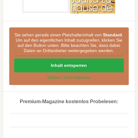
Sie sehen gerade einen Platzhalterinhalt von
Standard
.
Um auf den eigentlichen Inhalt zuzugreifen, klicken Sie
auf den Button unten. Bitte beachten Sie, dass dabei
Daten an Drittanbieter weitergegeben werden.
Inhalt entsperren
Weitere Informationen
Premium-Magazine kostenlos Probelesen:
..
..