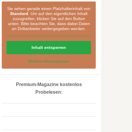
Sie sehen gerade einen Platzhalterinhalt von
Standard
. Um auf den eigentlichen Inhalt
zuzugreifen, klicken Sie auf den Button
unten. Bitte beachten Sie, dass dabei Daten
an Drittanbieter weitergegeben werden.
Inhalt entsperren
Weitere Informationen
Premium-Magazine kostenlos
Probelesen:
..
..