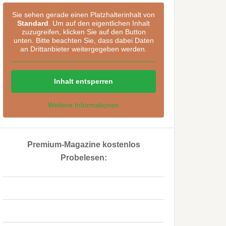
Sie sehen gerade einen Platzhalterinhalt von
Standard
. Um auf den eigentlichen Inhalt
zuzugreifen, klicken Sie auf den Button
unten. Bitte beachten Sie, dass dabei Daten
an Drittanbieter weitergegeben werden.
Inhalt entsperren
Weitere Informationen
Premium-Magazine kostenlos
Probelesen:
..
..