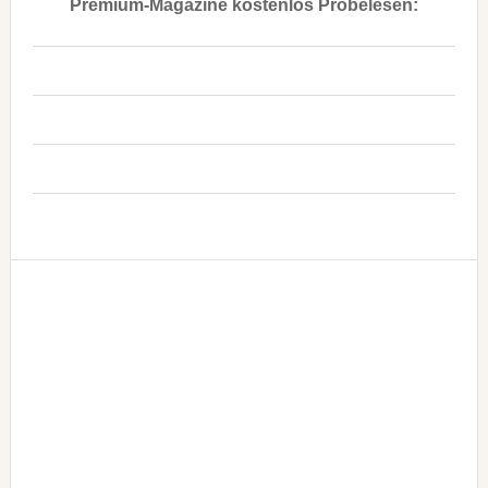
Premium-Magazine kostenlos Probelesen:
..
..
..