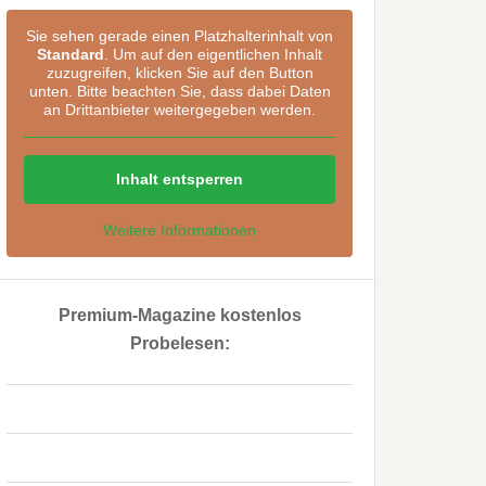
Sie sehen gerade einen Platzhalterinhalt von
Standard
. Um auf den eigentlichen Inhalt
zuzugreifen, klicken Sie auf den Button
unten. Bitte beachten Sie, dass dabei Daten
an Drittanbieter weitergegeben werden.
Inhalt entsperren
Weitere Informationen
Premium-Magazine kostenlos
Probelesen:
..
..