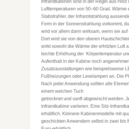
Infrarotkabinen sind in der Regel aus Holz 
Lufttemperaturen von 50–60 Grad. Wärme en
Stabstrahler, der Infrarotstrahlung aussend
Form in der Sonnenstrahlung vorkommt, d
wird vor allem dann wirksam, wenn sie auf
Dort wird sie von den oberen Hautschichte
wirkt sowohl die Wärme der erhitzten Luft a
leichte Erhöhung der Körpertemperatur un
Aufenthalt in der Kabine noch angenehmer 
Zusatzausstattungen wie beispielsweise L
Fußheizungen oder Leselampen an. Die Pfle
Nach jeder Anwendung sollten alle Elemen
einem weichen Tuch
getrocknet und sanft abgewischt werden. 
Infrarotkabine variieren. Eine Sitz-Infrarot
erhältlich. Kleinere Kabinenmodelle mit q
geschickten Anwendern selbst in zwei bis 
Euro erhältlich.