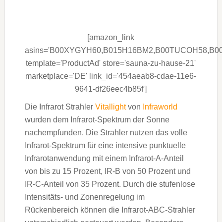
[amazon_link
asins='B00XYGYH60,B015H16BM2,B00TUCOH58,B
template='ProductAd' store='sauna-zu-hause-21'
marketplace='DE' link_id='454aeab8-cdae-11e6-
9641-df26eec4b85f']
Die Infrarot Strahler
Vitallight
von
Infraworld
wurden dem Infrarot-Spektrum der Sonne
nachempfunden. Die Strahler nutzen das volle
Infrarot-Spektrum für eine intensive punktuelle
Infrarotanwendung mit einem Infrarot-A-Anteil
von bis zu 15 Prozent, IR-B von 50 Prozent und
IR-C-Anteil von 35 Prozent. Durch die stufenlose
Intensitäts- und Zonenregelung im
Rückenbereich können die Infrarot-ABC-Strahler