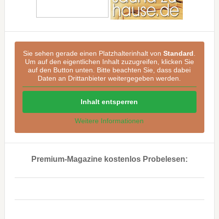
Sie sehen gerade einen Platzhalterinhalt von
Standard
.
Um auf den eigentlichen Inhalt zuzugreifen, klicken Sie
auf den Button unten. Bitte beachten Sie, dass dabei
Daten an Drittanbieter weitergegeben werden.
Inhalt entsperren
Weitere Informationen
Premium-Magazine kostenlos Probelesen:
..
..