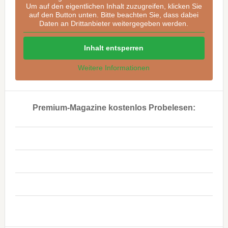
Um auf den eigentlichen Inhalt zuzugreifen, klicken Sie
auf den Button unten. Bitte beachten Sie, dass dabei
Daten an Drittanbieter weitergegeben werden.
Inhalt entsperren
Weitere Informationen
Premium-Magazine kostenlos Probelesen:
..
..
..