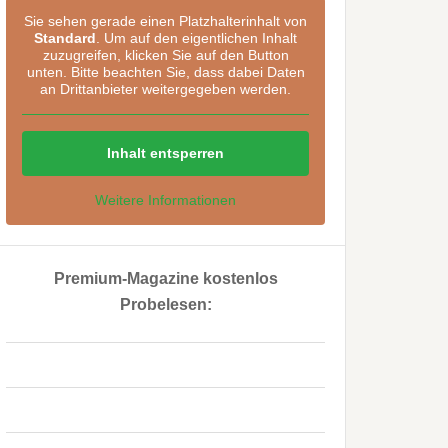
Sie sehen gerade einen Platzhalterinhalt von
Standard
. Um auf den eigentlichen Inhalt
zuzugreifen, klicken Sie auf den Button
unten. Bitte beachten Sie, dass dabei Daten
an Drittanbieter weitergegeben werden.
Inhalt entsperren
Weitere Informationen
Premium-Magazine kostenlos
Probelesen:
..
..