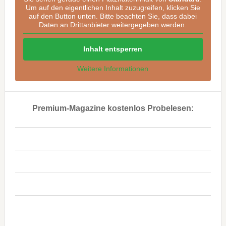
Um auf den eigentlichen Inhalt zuzugreifen, klicken Sie
auf den Button unten. Bitte beachten Sie, dass dabei
Daten an Drittanbieter weitergegeben werden.
Inhalt entsperren
Weitere Informationen
Premium-Magazine kostenlos Probelesen:
..
..
..