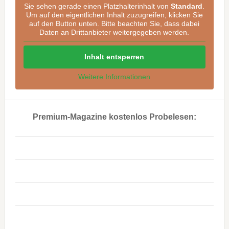
Sie sehen gerade einen Platzhalterinhalt von
Standard
.
Um auf den eigentlichen Inhalt zuzugreifen, klicken Sie
auf den Button unten. Bitte beachten Sie, dass dabei
Daten an Drittanbieter weitergegeben werden.
Inhalt entsperren
Weitere Informationen
Premium-Magazine kostenlos Probelesen:
..
..
..