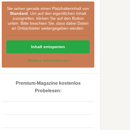
Sie sehen gerade einen Platzhalterinhalt von
Standard
. Um auf den eigentlichen Inhalt
zuzugreifen, klicken Sie auf den Button
unten. Bitte beachten Sie, dass dabei Daten
an Drittanbieter weitergegeben werden.
Inhalt entsperren
Weitere Informationen
Premium-Magazine kostenlos
Probelesen:
..
..