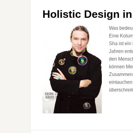
Holistic Design i
Was bedeute
Eine Kolum
Sha ist ein
Jahren ent
den Mensch
können Me
Zusammensp
eintauchen
überschreit