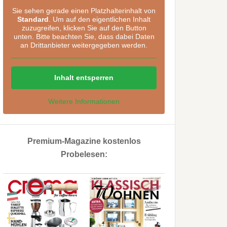
Sie sehen gerade einen Platzhalterinhalt von
Standard
. Um auf den eigentlichen Inhalt
zuzugreifen, klicken Sie auf den Button
unten. Bitte beachten Sie, dass dabei Daten
an Drittanbieter weitergegeben werden.
Inhalt entsperren
Weitere Informationen
Premium-Magazine kostenlos
Probelesen: