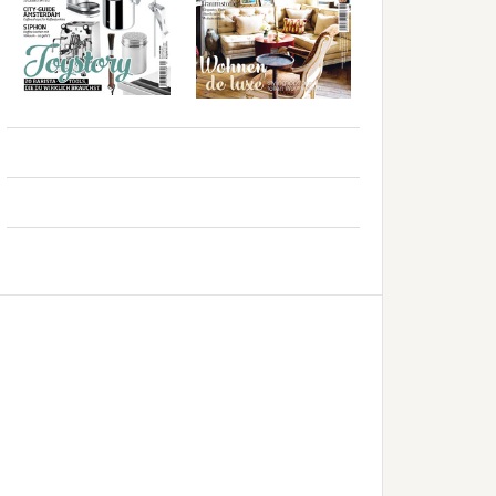
..
..
..