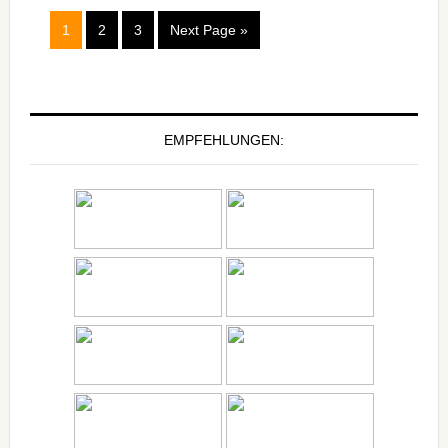
1
2
3
Next Page »
EMPFEHLUNGEN: