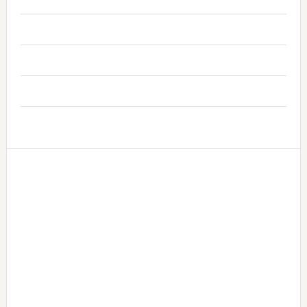
..
..
..