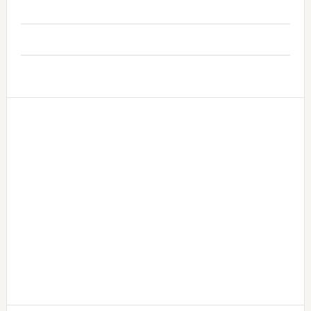
..
..